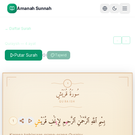
Amanah Sunnah
سُورَةُ قُرَيۡشٍ
← Daftar Surah
Quraish
←
→
Quraysh
—
4
ayat
Putar Surah
Tajwid
1
سُورَةُ قُرَيۡشٍ
QURAISH
بِسْمِ ٱللَّهِ ٱلرَّحْمَٰنِ ٱلرَّحِ
ي
مِ لِإِ
ي
لَٰفِ قُرَيْ
شٍ
1
Karena kebiasaan orang-orang Quraisy,