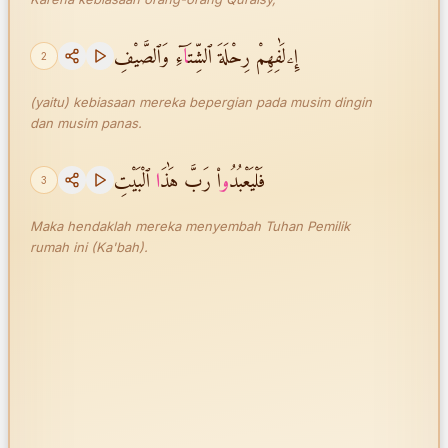
إِۦلَٰفِهِمْ رِحْلَةَ ٱلشِّتَ
ا
ٓءِ وَٱلصَّيْفِ
2
(yaitu) kebiasaan mereka bepergian pada musim dingin
dan musim panas.
فَلْيَعْبُدُ
و
ا۟ رَبَّ هَٰذَ
ا
ٱلْبَيْتِ
3
Maka hendaklah mereka menyembah Tuhan Pemilik
rumah ini (Ka'bah).