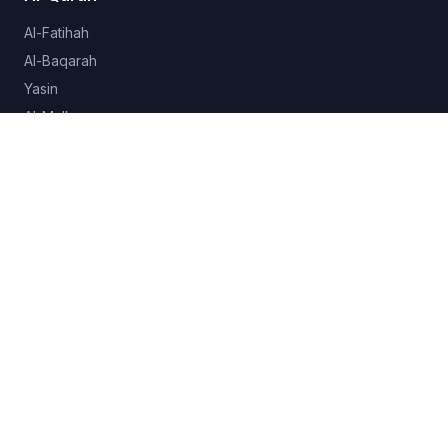
Al-Fatihah
Al-Baqarah
Yasin
Al-Mulk
Al-Ikhlas
Lihat semua 114 surah →
Hadits
Sahih al-Bukhari
Sahih Muslim
Sunan Abu Dawud
Jami at-Tirmidhi
Semua koleksi →
Fitur