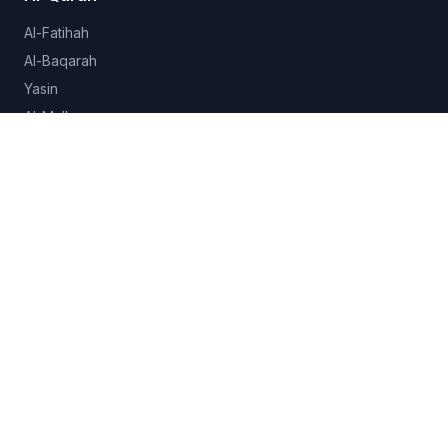
Al-Fatihah
Al-Baqarah
Yasin
Al-Mulk
Al-Ikhlas
Lihat semua 114 surah →
Hadits
Sahih al-Bukhari
Sahih Muslim
Sunan Abu Dawud
Jami at-Tirmidhi
Semua koleksi →
Fitur