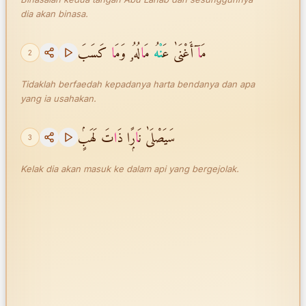
dia akan binasa.
مَ
ا
ٓ أَغْنَىٰ عَ
نْه
ُ مَ
ا
لُهُۥ وَمَ
ا
كَسَبَ
2
Tidaklah berfaedah kepadanya harta bendanya dan apa
yang ia usahakan.
سَيَصْلَىٰ نَ
ا
رًۭا ذَ
ا
تَ لَهَبٍۢ
3
Kelak dia akan masuk ke dalam api yang bergejolak.