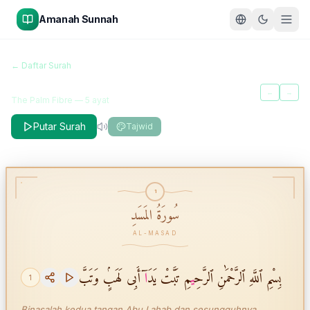
Amanah Sunnah
سُورَةُ المَسَدِ
← Daftar Surah
Al-Masad
←
→
The Palm Fibre
—
5
ayat
Putar Surah
Tajwid
1
سُورَةُ المَسَدِ
AL-MASAD
بِسْمِ ٱللَّهِ ٱلرَّحْمَٰنِ ٱلرَّحِ
ي
مِ تَبَّتْ يَدَ
ا
ٓ أَبِى لَهَبٍۢ وَتَبَّ
1
Binasalah kedua tangan Abu Lahab dan sesungguhnya