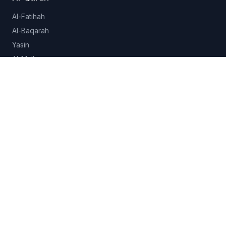
Al-Fatihah
Al-Baqarah
Yasin
Al-Mulk
Al-Ikhlas
Lihat semua 114 surah →
Hadits
Sahih al-Bukhari
Sahih Muslim
Sunan Abu Dawud
Jami at-Tirmidhi
Semua koleksi →
Fitur