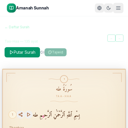
Amanah Sunnah
سُورَةُ طه
← Daftar Surah
Taa-Haa
←
→
Taa-Haa
—
135
ayat
Putar Surah
Tajwid
1
سُورَةُ طه
TAA-HAA
بِسْمِ ٱللَّهِ ٱلرَّحْمَٰنِ ٱلرَّحِ
ي
مِ طه
1
Thaahaa.