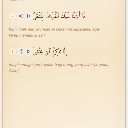
مَ
ا
ٓ أَنزَلْنَ
ا
عَلَيْكَ ٱلْقُرْءَ
ا
نَ لِتَشْقَىٰٓ
2
Kami tidak menurunkan Al Quran ini kepadamu agar
kamu menjadi susah;
إِلَّ
ا
تَذْكِرَةًۭ لِّمَن يَخْشَىٰ
3
tetapi sebagai peringatan bagi orang yang takut (kepada
Allah),