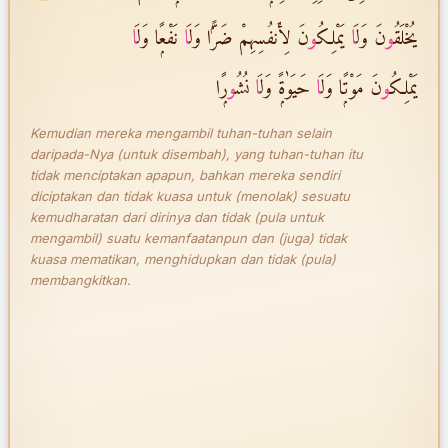
يُخْلَقُ
و
نَ وَلَ
ا
يَمْلِكُ
و
نَ لِأَنفُسِهِمْ ضَرًّۭا وَلَ
ا
نَفْعًۭا وَلَ
ا
يَمْلِكُ
و
نَ مَوْتًۭا وَلَ
ا
حَيَوٰةًۭ وَلَ
ا
نُشُ
و
رًۭا
Kemudian mereka mengambil tuhan-tuhan selain
daripada-Nya (untuk disembah), yang tuhan-tuhan itu
tidak menciptakan apapun, bahkan mereka sendiri
diciptakan dan tidak kuasa untuk (menolak) sesuatu
kemudharatan dari dirinya dan tidak (pula untuk
mengambil) suatu kemanfaatanpun dan (juga) tidak
kuasa mematikan, menghidupkan dan tidak (pula)
membangkitkan.