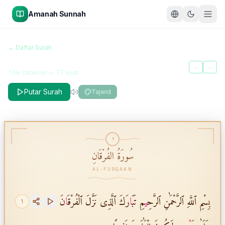
Amanah Sunnah
سُورَةُ الفُرۡقَانِ
← Daftar Surah
Al-Furqaan
←
→
The Criterion
—
77
ayat
Putar Surah
Tajwid
1
سُورَةُ الفُرۡقَانِ
AL-FURQAAN
بِسْمِ ٱللَّهِ ٱلرَّحْمَٰنِ ٱلرَّحِ
ي
مِ تَبَ
ا
رَكَ ٱلَّذِى نَزَّلَ ٱلْفُرْقَ
ا
نَ
1