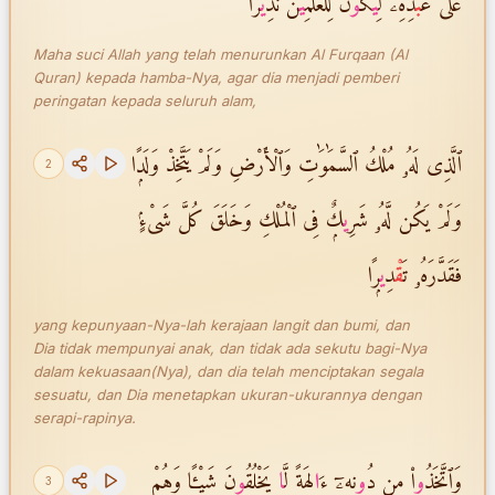
عَلَىٰ عَ
بْ
دِهِۦ لِ
ي
َكُ
و
نَ لِلْعَٰلَمِ
ي
نَ نَذِ
ي
رًا
Maha suci Allah yang telah menurunkan Al Furqaan (Al
Quran) kepada hamba-Nya, agar dia menjadi pemberi
peringatan kepada seluruh alam,
ٱلَّذِى لَهُۥ مُلْكُ ٱلسَّمَٰوَٰتِ وَٱلْأَرْضِ وَلَمْ يَتَّخِذْ وَلَدًۭا
2
وَلَمْ يَكُن لَّهُۥ شَرِ
ي
كٌۭ فِى ٱلْمُلْكِ وَخَلَقَ كُلَّ شَىْءٍۢ
فَقَدَّرَهُۥ تَ
قْ
دِ
ي
رًۭا
yang kepunyaan-Nya-lah kerajaan langit dan bumi, dan
Dia tidak mempunyai anak, dan tidak ada sekutu bagi-Nya
dalam kekuasaan(Nya), dan dia telah menciptakan segala
sesuatu, dan Dia menetapkan ukuran-ukurannya dengan
serapi-rapinya.
وَٱتَّخَذُ
و
ا۟ مِن دُ
و
نِهِۦٓ ءَ
ا
لِهَةًۭ لَّ
ا
يَخْلُقُ
و
نَ شَيْـًۭٔا وَهُمْ
3