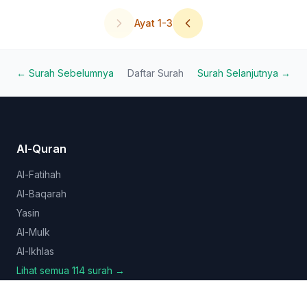
Ayat
1
-
3
← Surah Sebelumnya
Daftar Surah
Surah Selanjutnya →
Al-Quran
Al-Fatihah
Al-Baqarah
Yasin
Al-Mulk
Al-Ikhlas
Lihat semua 114 surah →