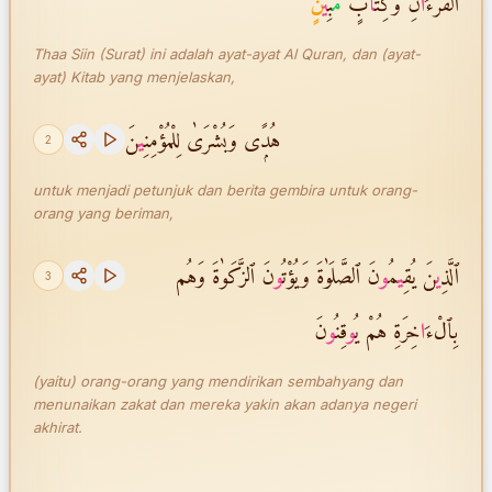
ٱلْقُرْءَ
ا
نِ وَكِتَ
ا
بٍۢ
مّ
ُبِ
ي
نٍ
Thaa Siin (Surat) ini adalah ayat-ayat Al Quran, dan (ayat-
ayat) Kitab yang menjelaskan,
هُدًۭى وَبُشْرَىٰ لِلْمُؤْمِنِ
ي
نَ
2
untuk menjadi petunjuk dan berita gembira untuk orang-
orang yang beriman,
ٱلَّذِ
ي
نَ يُقِ
ي
مُ
و
نَ ٱلصَّلَوٰةَ وَيُؤْتُ
و
نَ ٱلزَّكَوٰةَ وَهُم
3
بِٱلْءَ
ا
خِرَةِ هُمْ يُ
و
قِنُ
و
نَ
(yaitu) orang-orang yang mendirikan sembahyang dan
menunaikan zakat dan mereka yakin akan adanya negeri
akhirat.