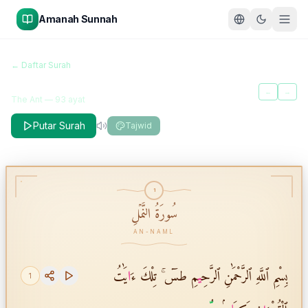
Amanah Sunnah
سُورَةُ النَّمۡلِ
← Daftar Surah
An-Naml
←
→
The Ant
—
93
ayat
Putar Surah
Tajwid
1
سُورَةُ النَّمۡلِ
AN-NAML
بِسْمِ ٱللَّهِ ٱلرَّحْمَٰنِ ٱلرَّحِ
ي
مِ طسٓ ۚ تِلْكَ ءَ
ا
يَٰتُ
1