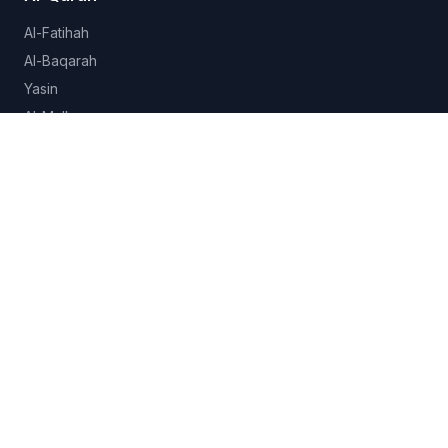
Al-Fatihah
Al-Baqarah
Yasin
Al-Mulk
Al-Ikhlas
Lihat semua 114 surah →
Hadits
Sahih al-Bukhari
Sahih Muslim
Sunan Abu Dawud
Jami at-Tirmidhi
Semua koleksi →
Fitur