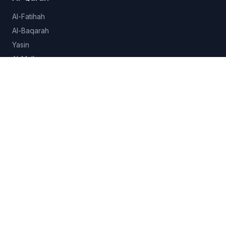
Al-Fatihah
Al-Baqarah
Yasin
Al-Mulk
Al-Ikhlas
Lihat semua 114 surah →
Hadits
Sahih al-Bukhari
Sahih Muslim
Sunan Abu Dawud
Jami at-Tirmidhi
Semua koleksi →
Fitur