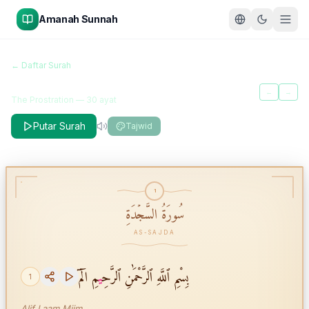
Amanah Sunnah
سُورَةُ السَّجۡدَةِ
← Daftar Surah
As-Sajda
←
→
The Prostration
—
30
ayat
Putar Surah
Tajwid
1
سُورَةُ السَّجۡدَةِ
AS-SAJDA
بِسْمِ ٱللَّهِ ٱلرَّحْمَٰنِ ٱلرَّحِ
ي
مِ الٓمٓ
1
Alif Laam Miim