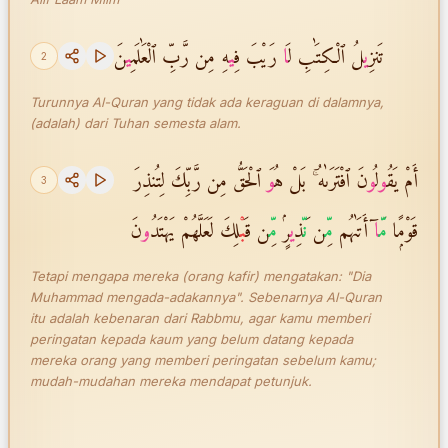
تَنزِ
ي
لُ ٱلْكِتَٰبِ لَ
ا
رَيْبَ فِ
ي
هِ مِن رَّبِّ ٱلْعَٰلَمِ
ي
نَ
2
Turunnya Al-Quran yang tidak ada keraguan di dalamnya,
(adalah) dari Tuhan semesta alam.
أَمْ يَقُ
و
لُ
و
نَ ٱفْتَرَىٰهُ ۚ بَلْ هُ
و
َ ٱلْحَقُّ مِن رَّبِّكَ لِتُنذِرَ
3
قَوْمًۭا
مّ
ا
ٓ أَتَىٰهُم
مّ
ِن
نّ
َذِ
ي
رٍۢ
مّ
ِن قَ
بْ
لِكَ لَعَلَّهُمْ يَهْتَدُ
و
نَ
Tetapi mengapa mereka (orang kafir) mengatakan: "Dia
Muhammad mengada-adakannya". Sebenarnya Al-Quran
itu adalah kebenaran dari Rabbmu, agar kamu memberi
peringatan kepada kaum yang belum datang kepada
mereka orang yang memberi peringatan sebelum kamu;
mudah-mudahan mereka mendapat petunjuk.