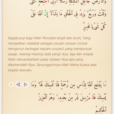
وَٱلْأَرْضِ جَ
ا
عِلِ ٱلْمَلَٰٓئِكَةِ رُسُلًا أُ
و
۟لِىٓ أَ
جْ
نِحَةٍۢ
مّ
َثْنَىٰ
وَثُلَٰثَ وَرُبَٰعَ ۚ يَزِ
ي
دُ فِى ٱلْخَلْقِ مَ
ا
يَشَ
ا
ٓءُ ۚ إِ
نّ
َ ٱللَّهَ عَلَىٰ
كُلِّ شَىْءٍۢ قَدِ
ي
رٌۭ
Segala puji bagi Allah Pencipta langit dan bumi, Yang
menjadikan malaikat sebagai utusan-utusan (untuk
mengurus berbagai macam urusan) yang mempunyai
sayap, masing-masing (ada yang) dua, tiga dan empat.
Allah menambahkan pada ciptaan-Nya apa yang
dikehendaki-Nya. Sesungguhnya Allah Maha Kuasa atas
segala sesuatu.
مّ
ا
يَفْتَحِ ٱللَّهُ لِل
نّ
ا
سِ مِن رَّحْمَةٍۢ فَلَ
ا
مُمْسِكَ لَهَ
ا
ۖ وَمَ
ا
2
يُمْسِكْ فَلَ
ا
مُرْسِلَ لَهُۥ مِنۢ بَعْدِهِۦ ۚ وَهُ
و
َ ٱلْعَزِ
ي
زُ
ٱلْحَكِ
ي
مُ