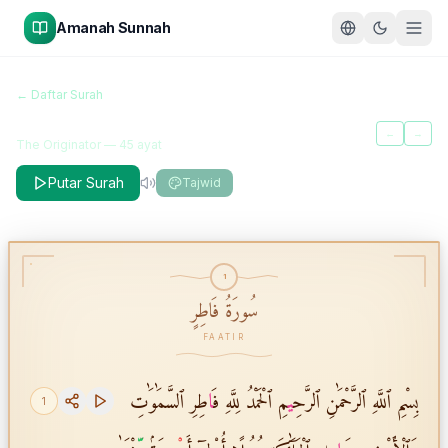
Amanah Sunnah
سُورَةُ فَاطِرٍ
← Daftar Surah
Faatir
←
→
The Originator
—
45
ayat
Putar Surah
Tajwid
1
سُورَةُ فَاطِرٍ
FAATIR
بِسْمِ ٱللَّهِ ٱلرَّحْمَٰنِ ٱلرَّحِ
ي
مِ ٱلْحَمْدُ لِلَّهِ فَ
ا
طِرِ ٱلسَّمَٰوَٰتِ
1