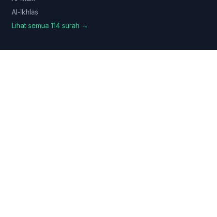
Al-Ikhlas
Lihat semua 114 surah →
Hadits
Sahih al-Bukhari
Sahih Muslim
Sunan Abu Dawud
Jami at-Tirmidhi
Semua koleksi →
Fitur
Cek Hadits Palsu
Cari Perawi (Rijal)
Tanya Jawab AI