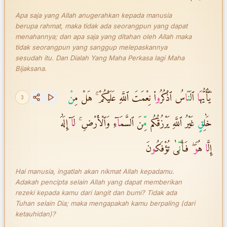
Apa saja yang Allah anugerahkan kepada manusia
berupa rahmat, maka tidak ada seorangpun yang dapat
menahannya; dan apa saja yang ditahan oleh Allah maka
tidak seorangpun yang sanggup melepaskannya
sesudah itu. Dan Dialah Yang Maha Perkasa lagi Maha
Bijaksana.
يَٰٓأَيُّهَ
ا
ٱل
نّ
ا
سُ ٱذْكُرُ
و
ا۟ نِعْمَتَ ٱللَّهِ عَلَيْكُمْ ۚ هَلْ مِ
نْ
3
خَٰلِ
قٍ
غَيْرُ ٱللَّهِ يَرْزُقُكُم
مّ
ِنَ ٱلسَّمَ
ا
ٓءِ وَٱلْأَرْضِ ۚ لَ
ا
ٓ إِلَٰهَ
إِلَّ
ا
هُ
و
َ ۖ فَأَ
نّ
َىٰ تُؤْفَكُ
و
نَ
Hai manusia, ingatlah akan nikmat Allah kepadamu.
Adakah pencipta selain Allah yang dapat memberikan
rezeki kepada kamu dari langit dan bumi? Tidak ada
Tuhan selain Dia; maka mengapakah kamu berpaling (dari
ketauhidan)?