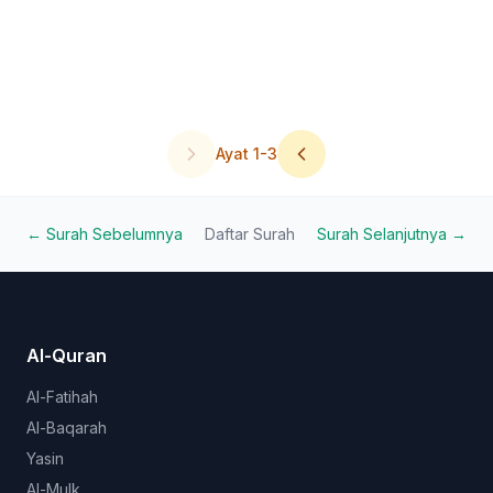
Ayat
1
-
3
← Surah Sebelumnya
Daftar Surah
Surah Selanjutnya →
Al-Quran
Al-Fatihah
Al-Baqarah
Yasin
Al-Mulk