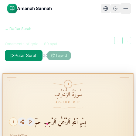
Amanah Sunnah
سُورَةُ الزُّخۡرُفِ
← Daftar Surah
Az-Zukhruf
←
→
Ornaments of gold
—
89
ayat
Putar Surah
Tajwid
1
سُورَةُ الزُّخۡرُفِ
AZ-ZUKHRUF
بِسْمِ ٱللَّهِ ٱلرَّحْمَٰنِ ٱلرَّحِ
ي
مِ حمٓ
1
Haa Miim.