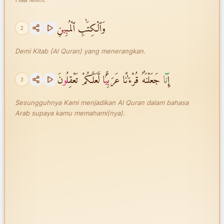
وَٱلْكِتَٰبِ ٱلْمُبِ
ي
نِ
2
Demi Kitab (Al Quran) yang menerangkan.
إِ
نّ
ا
جَعَلْنَٰهُ قُرْءَٰنًا عَرَبِ
ي
ًّۭا لَّعَلَّكُمْ تَعْقِلُ
و
نَ
3
Sesungguhnya Kami menjadikan Al Quran dalam bahasa
Arab supaya kamu memahami(nya).