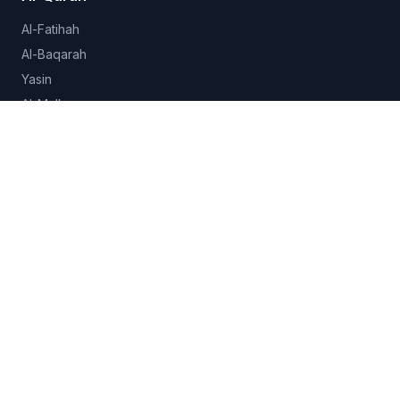
Al-Fatihah
Al-Baqarah
Yasin
Al-Mulk
Al-Ikhlas
Lihat semua 114 surah →
Hadits
Sahih al-Bukhari
Sahih Muslim
Sunan Abu Dawud
Jami at-Tirmidhi
Semua koleksi →
Fitur