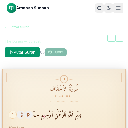
Amanah Sunnah
سُورَةُ الأَحۡقَافِ
← Daftar Surah
Al-Ahqaf
←
→
The Dunes
—
35
ayat
Putar Surah
Tajwid
1
سُورَةُ الأَحۡقَافِ
AL-AHQAF
بِسْمِ ٱللَّهِ ٱلرَّحْمَٰنِ ٱلرَّحِ
ي
مِ حمٓ
1
Haa Miim.