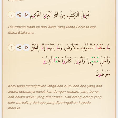
تَنزِ
ي
لُ ٱلْكِتَٰبِ مِنَ ٱللَّهِ ٱلْعَزِ
ي
زِ ٱلْحَكِ
ي
مِ
2
Diturunkan Kitab ini dari Allah Yang Maha Perkasa lagi
Maha Bijaksana.
مَ
ا
خَلَ
قْ
نَ
ا
ٱلسَّمَٰوَٰتِ وَٱلْأَرْضَ وَمَ
ا
بَيْنَهُمَ
ا
ٓ إِلَّ
ا
بِٱلْحَقِّ
3
وَأَجَلٍۢ
مّ
ُسَ
مّ
ًۭى ۚ وَٱلَّذِ
ي
نَ كَفَرُ
و
ا۟ عَ
مّ
ا
ٓ أُنذِرُ
و
ا۟
مُعْرِضُ
و
نَ
Kami tiada menciptakan langit dan bumi dan apa yang ada
antara keduanya melainkan dengan (tujuan) yang benar
dan dalam waktu yang ditentukan. Dan orang-orang yang
kafir berpaling dari apa yang diperingatkan kepada
mereka.