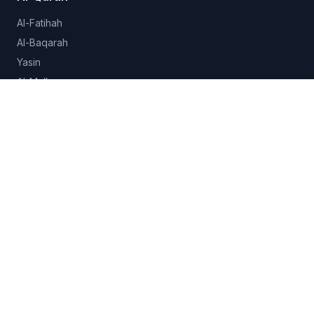
Al-Fatihah
Al-Baqarah
Yasin
Al-Mulk
Al-Ikhlas
Lihat semua 114 surah →
Hadits
Sahih al-Bukhari
Sahih Muslim
Sunan Abu Dawud
Jami at-Tirmidhi
Semua koleksi →
Fitur