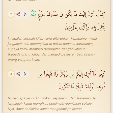
كِتَٰبٌ أُنزِلَ إِلَيْكَ فَلَ
ا
يَكُن فِى صَ
دْ
رِكَ حَرَجٌۭ
مّ
نْه
2
لِتُنذِرَ بِهِۦ وَذِكْرَىٰ لِلْمُؤْمِنِ
ي
نَ
Ini adalah sebuah kitab yang diturunkan kepadamu, maka
janganlah ada kesempitan di dalam dadamu karenanya,
supaya kamu memberi peringatan dengan kitab itu
(kepada orang kafir), dan menjadi pelajaran bagi orang-
orang yang beriman.
ٱتَّبِعُ
و
ا۟ مَ
ا
ٓ أُنزِلَ إِلَيْكُم
مّ
ِن رَّبِّكُمْ وَلَ
ا
تَتَّبِعُ
و
ا۟ مِن
3
دُ
و
نِهِۦٓ أَوْلِ
ي
ا
ٓءَ ۗ قَلِ
ي
لًۭا
مّ
ا
تَذَكَّرُ
و
نَ
Ikutilah apa yang diturunkan kepadamu dari Tuhanmu dan
janganlah kamu mengikuti pemimpin-pemimpin selain-
Nya. Amat sedikitlah kamu mengambil pelajaran