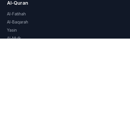
Al-Quran
Al-Fatihah
Al-Baqarah
Yasin
Al-Mulk
Al-Ikhlas
Lihat semua 114 surah →
Hadits
Sahih al-Bukhari
Sahih Muslim
Sunan Abu Dawud
Jami at-Tirmidhi
Semua koleksi →