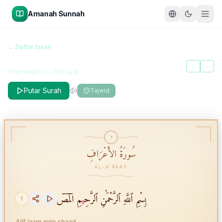
Amanah Sunnah
سُورَةُ الأَعۡرَافِ
← Daftar Surah
Al-A'raaf
←
→
The Heights
—
206
ayat
Putar Surah
Tajwid
1
سُورَةُ الأَعۡرَافِ
AL-A'RAAF
بِسْمِ ٱللَّهِ ٱلرَّحْمَٰنِ ٱلرَّحِ
ي
مِ الٓمٓصٓ
1
Alif laam mim shaad.