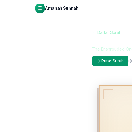
Amanah Sunnah
← Daftar Surah
Al-Muzzam
The Enshrouded On
Putar Surah