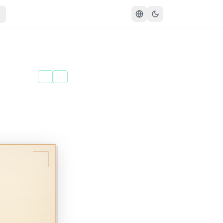
سُورَةُ المُزَّمِّلِ
←
→