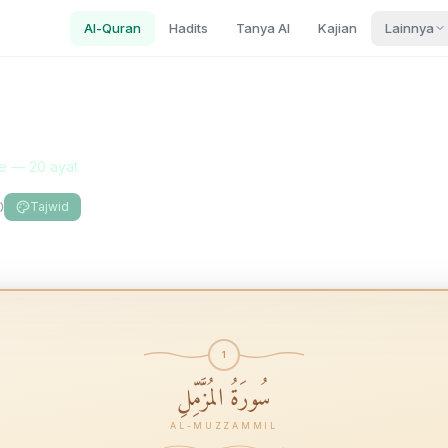
Al-Quran
Hadits
Tanya AI
Kajian
Lainnya
mil
e
—
20
ayat
Tajwid
1
سُورَةُ المُزَّمِّلِ
AL-MUZZAMMIL