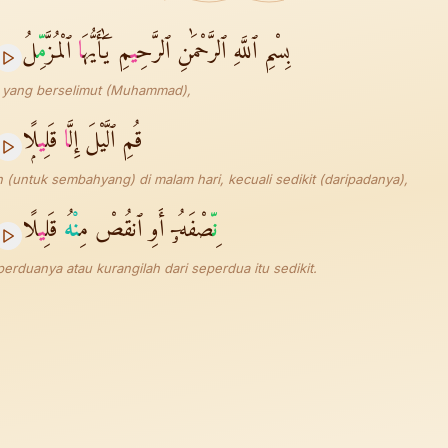
بِسْمِ ٱللَّهِ ٱلرَّحْمَٰنِ ٱلرَّحِ
ي
مِ يَٰٓأَيُّهَ
ا
ٱلْمُزَّ
مّ
ِلُ
 yang berselimut (Muhammad),
قُمِ ٱلَّيْلَ إِلَّ
ا
قَلِ
ي
لًۭا
 (untuk sembahyang) di malam hari, kecuali sedikit (daripadanya),
نّ
ِصْفَهُۥٓ أَوِ ٱنقُصْ مِ
نْه
ُ قَلِ
ي
لًا
perduanya atau kurangilah dari seperdua itu sedikit.