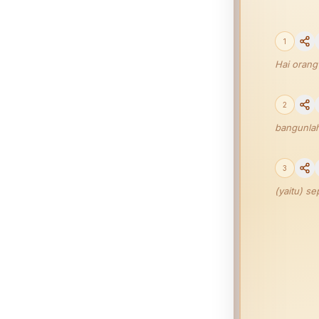
1
Hai orang
2
bangunlah
3
(yaitu) se