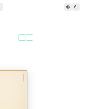
سُورَةُ الإِنسَانِ
←
→