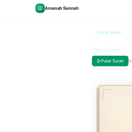
Amanah Sunnah
← Daftar Surah
Al-Insaan
Man
—
31
ayat
Putar Surah