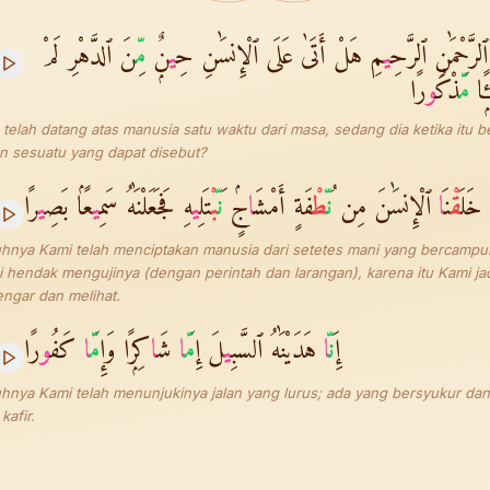
ٱلرَّحْمَٰنِ ٱلرَّحِ
ي
مِ هَلْ أَتَىٰ عَلَى ٱلْإِنسَٰنِ حِ
ي
نٌۭ
مّ
ِنَ ٱلدَّهْرِ لَمْ
ًۭا
مّ
َذْكُ
و
رًا
telah datang atas manusia satu waktu dari masa, sedang dia ketika itu 
 sesuatu yang dapat disebut?
خَلَ
قْ
نَ
ا
ٱلْإِنسَٰنَ مِن
نّ
طْ
فَةٍ أَمْشَ
ا
جٍۢ
نّ
بْ
تَلِ
ي
هِ فَجَعَلْنَٰهُ سَمِ
ي
عًۢا بَصِ
ي
رًا
nya Kami telah menciptakan manusia dari setetes mani yang bercampu
 hendak mengujinya (dengan perintah dan larangan), karena itu Kami ja
ngar dan melihat.
إِ
نّ
ا
هَدَيْنَٰهُ ٱلسَّبِ
ي
لَ إِ
مّ
ا
شَ
ا
كِرًۭا وَإِ
مّ
ا
كَفُ
و
رًا
nya Kami telah menunjukinya jalan yang lurus; ada yang bersyukur dan
kafir.