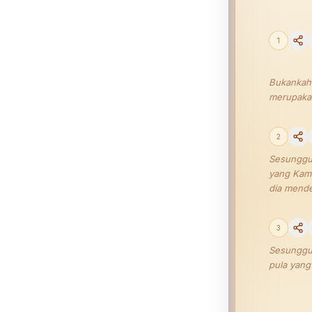
1
Bukankah 
merupakan
2
Sesungguh
yang Kami
dia mende
3
Sesungguh
pula yang 