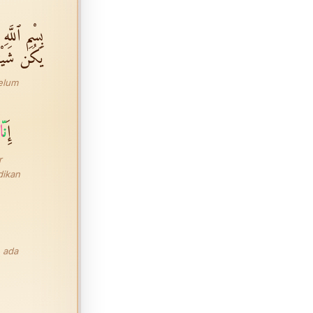
بِسْمِ ٱللَّهِ 
يَكُن شَيْـٔ
belum
إِ
نّ
ا
r
dikan
 ada