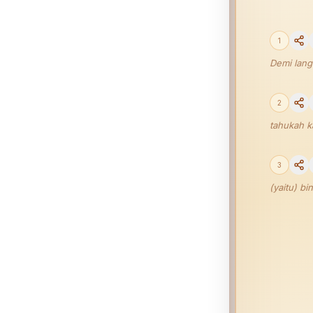
1
Demi lang
2
tahukah k
3
(yaitu) b