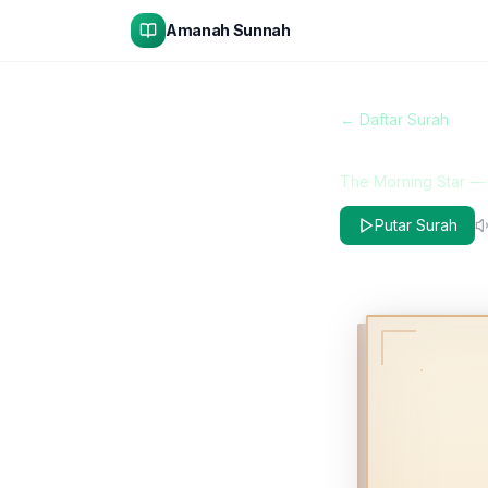
Amanah Sunnah
← Daftar Surah
At-Taariq
The Morning Star
Putar Surah