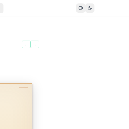
سُورَةُ الطَّارِقِ
←
→