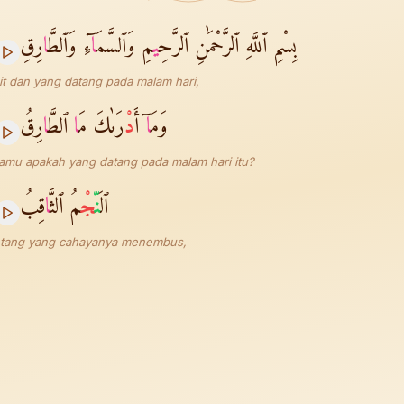
بِسْمِ ٱللَّهِ ٱلرَّحْمَٰنِ ٱلرَّحِ
ي
مِ وَٱلسَّمَ
ا
ٓءِ وَٱلطَّ
ا
رِقِ
it dan yang datang pada malam hari,
وَمَ
ا
ٓ أَ
دْ
رَىٰكَ مَ
ا
ٱلطَّ
ا
رِقُ
amu apakah yang datang pada malam hari itu?
ٱل
نّ
جْ
مُ ٱلثَّ
ا
قِبُ
intang yang cahayanya menembus,