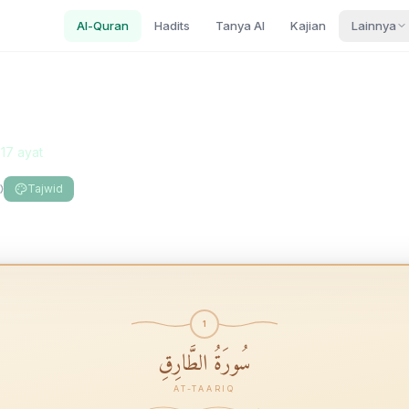
Al-Quran
Hadits
Tanya AI
Kajian
Lainnya
—
17
ayat
Tajwid
1
سُورَةُ الطَّارِقِ
AT-TAARIQ