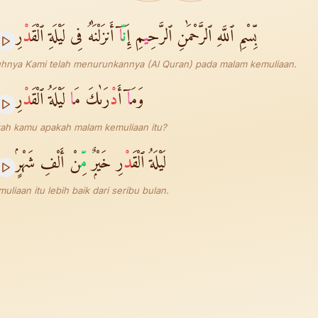
بِّسْمِ ٱللَّهِ ٱلرَّحْمَٰنِ ٱلرَّحِ
ي
مِ إِ
نّ
ا
ٓ أَنزَلْنَٰهُ فِى لَيْلَةِ ٱلْقَ
دْ
رِ
nya Kami telah menurunkannya (Al Quran) pada malam kemuliaan.
وَمَ
ا
ٓ أَ
دْ
رَىٰكَ مَ
ا
لَيْلَةُ ٱلْقَ
دْ
رِ
ah kamu apakah malam kemuliaan itu?
لَيْلَةُ ٱلْقَ
دْ
رِ خَيْرٌۭ
مّ
ِنْ أَلْفِ شَهْرٍۢ
liaan itu lebih baik dari seribu bulan.