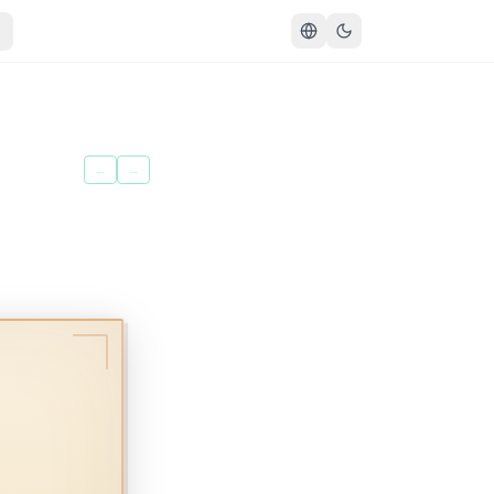
سُورَةُ القَدۡرِ
←
→