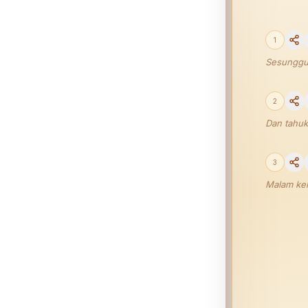
1
Sesungguh
2
Dan tahuk
3
Malam kemu