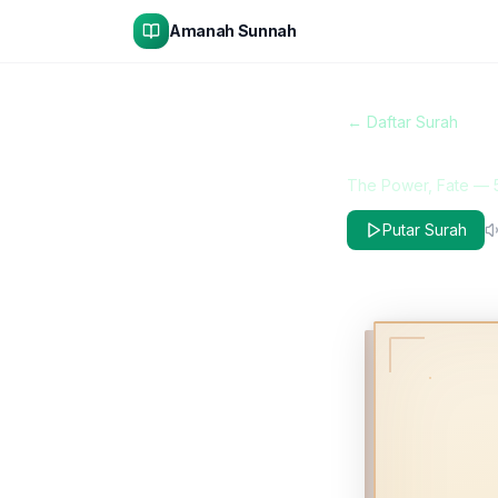
Amanah Sunnah
← Daftar Surah
Al-Qadr
The Power, Fate
—
Putar Surah