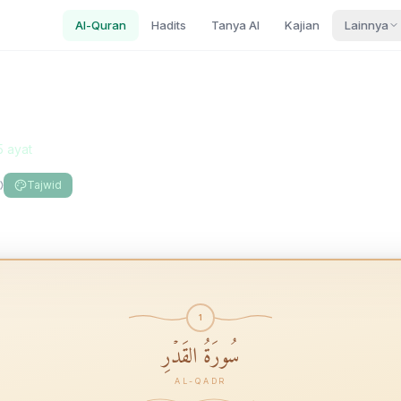
Al-Quran
Hadits
Tanya AI
Kajian
Lainnya
5
ayat
Tajwid
1
سُورَةُ القَدۡرِ
AL-QADR