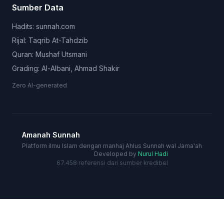
Sumber Data
Hadits: sunnah.com
Rijal: Taqrib At-Tahdzib
Quran: Mushaf Utsmani
Grading: Al-Albani, Ahmad Shakir
Zero AI-generated
Amanah Sunnah
Platform ilmu Islam dengan manhaj Ahlus Sunnah wal Jama'ah
Developed by
Nurul Hadi
67.458 referensi dari sumber kredibel