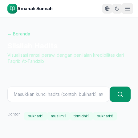
Amanah Sunnah
←
Beranda
Silsilah Hadits
Visualisasi rantai perawi dengan penilaian kredibilitas dari
Taqrib At-Tahdzib
Contoh:
bukhari:1
muslim:1
tirmidhi:1
bukhari:6