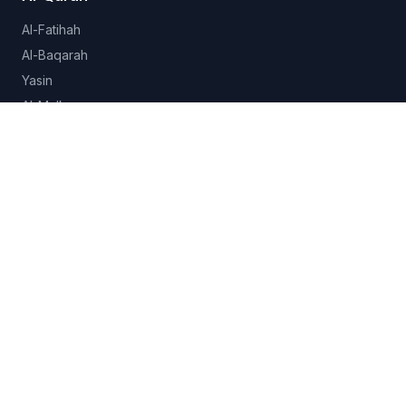
Al-Fatihah
Al-Baqarah
Yasin
Al-Mulk
Al-Ikhlas
Lihat semua 114 surah →
Hadits
Sahih al-Bukhari
Sahih Muslim
Sunan Abu Dawud
Jami at-Tirmidhi
Semua koleksi →
Fitur