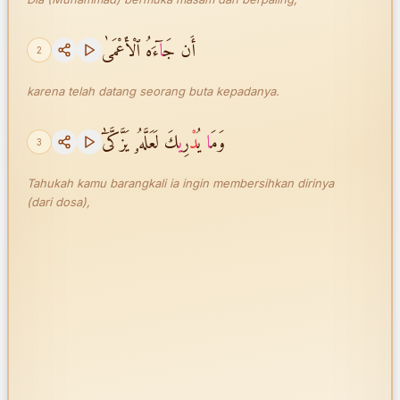
أَن جَ
ا
ٓءَهُ ٱلْأَعْمَىٰ
2
karena telah datang seorang buta kepadanya.
وَمَ
ا
يُ
دْ
رِ
ي
كَ لَعَلَّهُۥ يَزَّكَّىٰٓ
3
Tahukah kamu barangkali ia ingin membersihkan dirinya
(dari dosa),