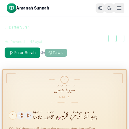
Amanah Sunnah
سُورَةُ عَبَسَ
← Daftar Surah
Abasa
←
→
He frowned
—
42
ayat
Putar Surah
Tajwid
1
سُورَةُ عَبَسَ
ABASA
بِسْمِ ٱللَّهِ ٱلرَّحْمَٰنِ ٱلرَّحِ
ي
مِ عَبَسَ وَتَوَلَّىٰٓ
1
Dia (Muhammad) bermuka masam dan berpaling,