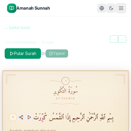
Amanah Sunnah
سُورَةُ التَّكۡوِيرِ
← Daftar Surah
At-Takwir
←
→
The Overthrowing
—
29
ayat
Putar Surah
Tajwid
1
سُورَةُ التَّكۡوِيرِ
AT-TAKWIR
بِسْمِ ٱللَّهِ ٱلرَّحْمَٰنِ ٱلرَّحِ
ي
مِ إِذَ
ا
ٱلشَّمْسُ كُ
و
ِّرَتْ
1
Apabila matahari digulung,