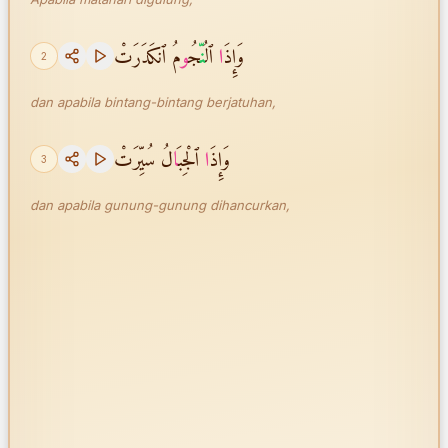
وَإِذَ
ا
ٱل
نّ
ُجُ
و
مُ ٱنكَدَرَتْ
2
dan apabila bintang-bintang berjatuhan,
وَإِذَ
ا
ٱلْجِبَ
ا
لُ سُيِّرَتْ
3
dan apabila gunung-gunung dihancurkan,