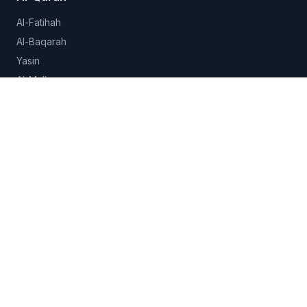
Al-Fatihah
Al-Baqarah
Yasin
Al-Mulk
Al-Ikhlas
Lihat semua 114 surah →
Hadits
Sahih al-Bukhari
Sahih Muslim
Sunan Abu Dawud
Jami at-Tirmidhi
Semua koleksi →
Fitur