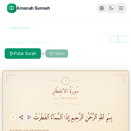
Amanah Sunnah
سُورَةُ الانفِطَارِ
← Daftar Surah
Al-Infitaar
←
→
The Cleaving
—
19
ayat
Putar Surah
Tajwid
1
سُورَةُ الانفِطَارِ
AL-INFITAAR
بِسْمِ ٱللَّهِ ٱلرَّحْمَٰنِ ٱلرَّحِ
ي
مِ إِذَ
ا
ٱلسَّمَ
ا
ٓءُ ٱنفَطَرَتْ
1
Apabila langit terbelah,