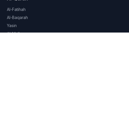
Al-Fatihah
Al-Baqarah
Yasin
Al-Mulk
Al-Ikhlas
Lihat semua 114 surah →
Hadits
Sahih al-Bukhari
Sahih Muslim
Sunan Abu Dawud
Jami at-Tirmidhi
Semua koleksi →
Fitur