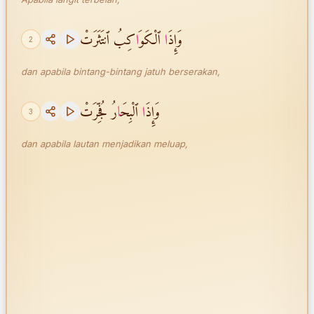
وَإِذَ
ا
ٱلْكَوَ
ا
كِبُ ٱنتَثَرَتْ
2
dan apabila bintang-bintang jatuh berserakan,
وَإِذَ
ا
ٱلْبِحَ
ا
رُ فُجِّرَتْ
3
dan apabila lautan menjadikan meluap,