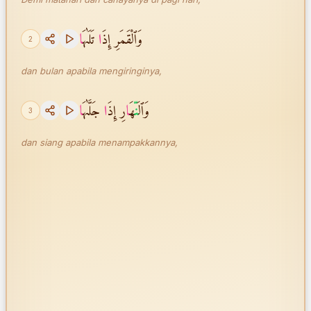
وَٱلْقَمَرِ إِذَ
ا
تَلَىٰهَ
ا
2
dan bulan apabila mengiringinya,
وَٱل
نّ
َهَ
ا
رِ إِذَ
ا
جَلَّىٰهَ
ا
3
dan siang apabila menampakkannya,