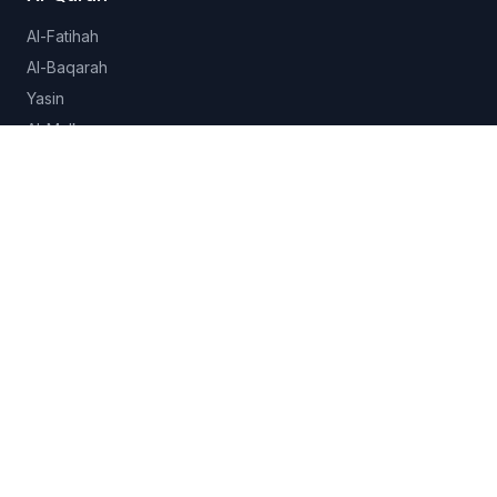
Al-Fatihah
Al-Baqarah
Yasin
Al-Mulk
Al-Ikhlas
Lihat semua 114 surah →
Hadits
Sahih al-Bukhari
Sahih Muslim
Sunan Abu Dawud
Jami at-Tirmidhi
Semua koleksi →
Fitur