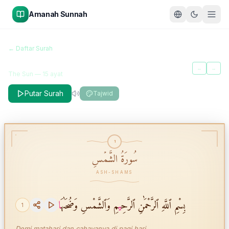
Amanah Sunnah
سُورَةُ الشَّمۡسِ
← Daftar Surah
Ash-Shams
←
→
The Sun
—
15
ayat
Putar Surah
Tajwid
1
سُورَةُ الشَّمۡسِ
ASH-SHAMS
بِسْمِ ٱللَّهِ ٱلرَّحْمَٰنِ ٱلرَّحِ
ي
مِ وَٱلشَّمْسِ وَضُحَىٰهَ
ا
1
Demi matahari dan cahayanya di pagi hari,