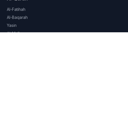
Al-Fatihah
Al-Baqarah
Yasin
Al-Mulk
Al-Ikhlas
Lihat semua 114 surah →
Hadits
Sahih al-Bukhari
Sahih Muslim
Sunan Abu Dawud
Jami at-Tirmidhi
Semua koleksi →
Fitur