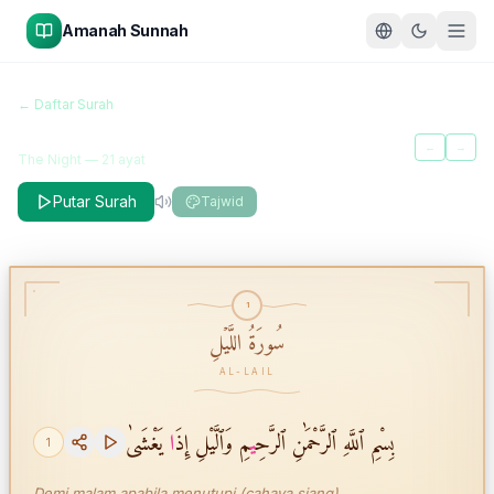
Amanah Sunnah
سُورَةُ اللَّيۡلِ
← Daftar Surah
Al-Lail
←
→
The Night
—
21
ayat
Putar Surah
Tajwid
1
سُورَةُ اللَّيۡلِ
AL-LAIL
بِسْمِ ٱللَّهِ ٱلرَّحْمَٰنِ ٱلرَّحِ
ي
مِ وَٱلَّيْلِ إِذَ
ا
يَغْشَىٰ
1
Demi malam apabila menutupi (cahaya siang),