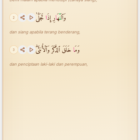
وَٱل
نّ
َهَ
ا
رِ إِذَ
ا
تَجَلَّىٰ
2
dan siang apabila terang benderang,
وَمَ
ا
خَلَقَ ٱلذَّكَرَ وَٱلْأُنثَىٰٓ
3
dan penciptaan laki-laki dan perempuan,