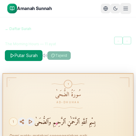
Amanah Sunnah
سُورَةُ الضُّحَىٰ
← Daftar Surah
Ad-Dhuhaa
←
→
The Morning Hours
—
11
ayat
Putar Surah
Tajwid
1
سُورَةُ الضُّحَىٰ
AD-DHUHAA
بِسْمِ ٱللَّهِ ٱلرَّحْمَٰنِ ٱلرَّحِ
ي
مِ وَٱلضُّحَىٰ
1
Demi waktu matahari sepenggalahan naik,