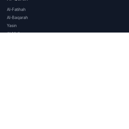
Al-Fatihah
Al-Baqarah
Yasin
Al-Mulk
Al-Ikhlas
Lihat semua 114 surah →
Hadits
Sahih al-Bukhari
Sahih Muslim
Sunan Abu Dawud
Jami at-Tirmidhi
Semua koleksi →
Fitur